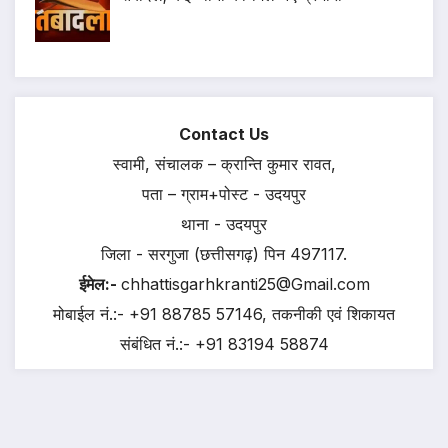
Contact Us
स्वामी, संचालक – क्रान्ति कुमार रावत,
पता – ग्राम+पोस्ट - उदयपुर
थाना - उदयपुर
जिला - सरगुजा (छत्तीसगढ़) पिन 497117.
ईमेल:-
chhattisgarhkranti25@Gmail.com
मोबाईल नं.:- +91 88785 57146, तकनीकी एवं शिकायत
संबंधित नं.:- +91 83194 58874