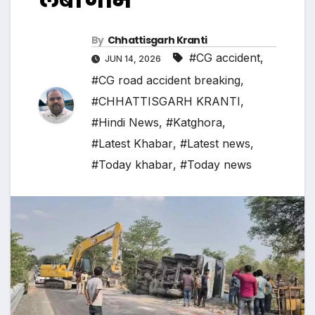
By
Chhattisgarh Kranti
#CG accident
,
JUN 14, 2026
#CG road accident breaking
,
#CHHATTISGARH KRANTI
,
#Hindi News
,
#Katghora
,
#Latest Khabar
,
#Latest news
,
#Today khabar
,
#Today news