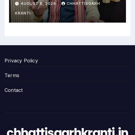
मंत्री का बड़ा बयान
AUGUST 6, 2026
CHHATTISGARH
KRANTI
Privacy Policy
Terms
Contact
chhattisgarhkranti.in