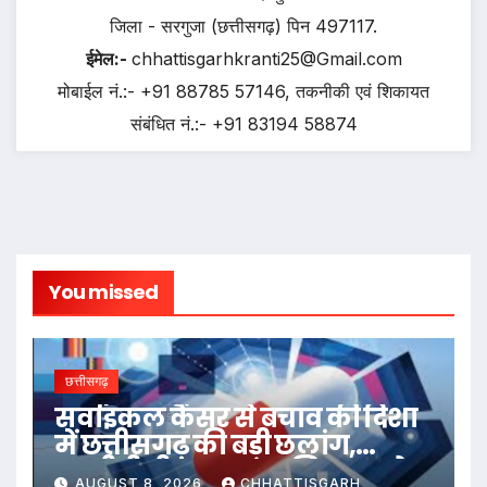
जिला - सरगुजा (छत्तीसगढ़) पिन 497117.
ईमेल:-
chhattisgarhkranti25@Gmail.com
मोबाईल नं.:- +91 88785 57146, तकनीकी एवं शिकायत
संबंधित नं.:- +91 83194 58874
You missed
छत्तीसगढ़
सर्वाइकल कैंसर से बचाव की दिशा
में छत्तीसगढ़ की बड़ी छलांग,
एचपीवी टीकाकरण अभियान को
AUGUST 8, 2026
CHHATTISGARH