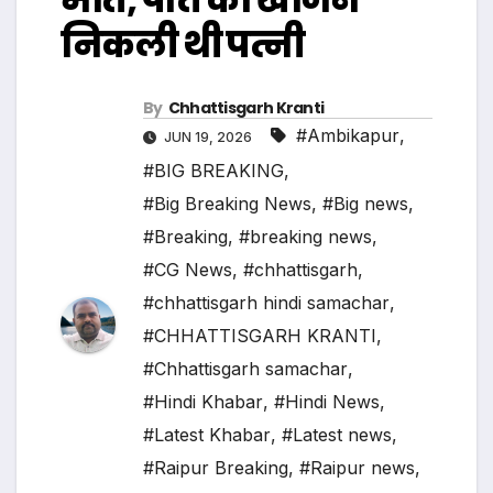
निकली थी पत्नी
By
Chhattisgarh Kranti
#Ambikapur
,
JUN 19, 2026
#BIG BREAKING
,
#Big Breaking News
,
#Big news
,
#Breaking
,
#breaking news
,
#CG News
,
#chhattisgarh
,
#chhattisgarh hindi samachar
,
#CHHATTISGARH KRANTI
,
#Chhattisgarh samachar
,
#Hindi Khabar
,
#Hindi News
,
#Latest Khabar
,
#Latest news
,
#Raipur Breaking
,
#Raipur news
,