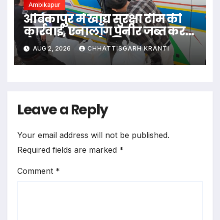
Ambikapur
अंबिकापुर में खाद्य सुरक्षा टीम की
कार्रवाई, एनालॉग पनीर जब्त कर
भेजा गया जांच के लिए
AUG 2, 2026
CHHATTISGARH KRANTI
Leave a Reply
Your email address will not be published.
Required fields are marked
*
Comment
*