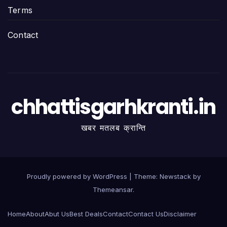
Terms
Contact
chhattisgarhkranti.in
खबर मतलब क्रान्ति
Proudly powered by WordPress
|
Theme:
Newstack
by
Themeansar
.
Home
About
Abut Us
Best Deals
Contact
Contact Us
Disclaimer