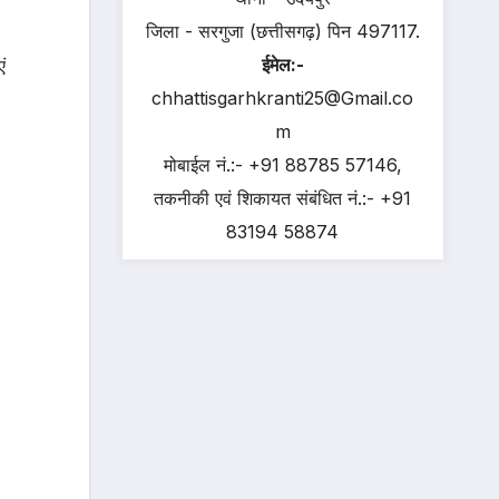
जिला - सरगुजा (छत्तीसगढ़) पिन 497117.
ईमेल:-
ं
chhattisgarhkranti25@Gmail.co
m
मोबाईल नं.:- +91 88785 57146,
तकनीकी एवं शिकायत संबंधित नं.:- +91
83194 58874