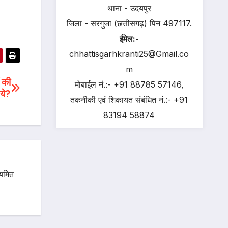
थाना - उदयपुर
जिला - सरगुजा (छत्तीसगढ़) पिन 497117.
ईमेल:-
chhattisgarhkranti25@Gmail.co
m
 की
मोबाईल नं.:- +91 88785 57146,
 ये?
तकनीकी एवं शिकायत संबंधित नं.:- +91
83194 58874
ियमित