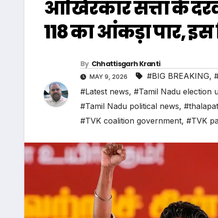
आखिरकार सत्ता के दरव
118 का आंकड़ा पार, इ
By
Chhattisgarh Kranti
#BIG BREAKING
,
MAY 9, 2026
#Latest news
,
#Tamil Nadu election 
#Tamil Nadu political news
,
#thalapat
#TVK coalition government
,
#TVK pa