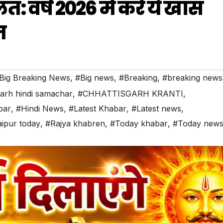
त: वर्ष 2026 में करें ये खास
त
Big Breaking News
,
#Big news
,
#Breaking
,
#breaking news
garh hindi samachar
,
#CHHATTISGARH KRANTI
,
bar
,
#Hindi News
,
#Latest Khabar
,
#Latest news
,
ipur today
,
#Rajya khabren
,
#Today khabar
,
#Today new