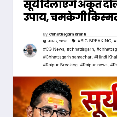
सूर्य दिलाएंगे अकूत दौल
उपाय, चमकेगी किस्म
By
Chhattisgarh Kranti
#BIG BREAKING
,
#
JUN 7, 2026
#CG News
,
#chhattisgarh
,
#chhattis
#Chhattisgarh samachar
,
#Hindi Kha
#Raipur Breaking
,
#Raipur news
,
#Ra