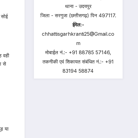
थाना - उदयपुर
जिला - सरगुजा (छत्तीसगढ़) पिन 497117.
 सोई
ईमेल:-
chhattisgarhkranti25@Gmail.co
m
मोबाईल नं.:- +91 88785 57146,
ह वही
तकनीकी एवं शिकायत संबंधित नं.:- +91
ा से
83194 58874
ड़ या