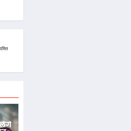
ियमित
ेंगे