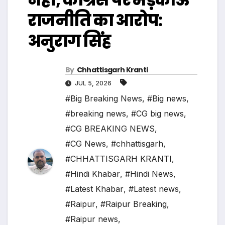
राजनीति का आरोप:
अनुराग सिंह
By
Chhattisgarh Kranti
JUL 5, 2026
#Big Breaking News
,
#Big news
,
#breaking news
,
#CG big news
,
#CG BREAKING NEWS
,
#CG News
,
#chhattisgarh
,
#CHHATTISGARH KRANTI
,
#Hindi Khabar
,
#Hindi News
,
#Latest Khabar
,
#Latest news
,
#Raipur
,
#Raipur Breaking
,
#Raipur news
,