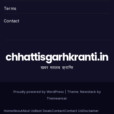
Terms
Contact
chhattisgarhkranti.in
खबर मतलब क्रान्ति
Proudly powered by WordPress
|
Theme:
Newstack
by
Themeansar
.
Home
About
Abut Us
Best Deals
Contact
Contact Us
Disclaimer