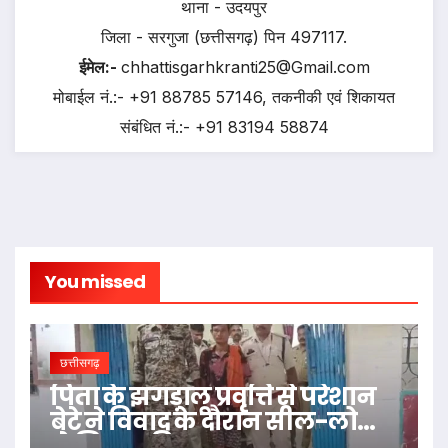
थाना - उदयपुर
जिला - सरगुजा (छत्तीसगढ़) पिन 497117.
ईमेल:-
chhattisgarhkranti25@Gmail.com
मोबाईल नं.:- +91 88785 57146, तकनीकी एवं शिकायत
संबंधित नं.:- +91 83194 58874
You missed
छत्तीसगढ़
पिता के झगड़ालू प्रवृत्ति से परेशान
बेटे ने विवाद के दौरान सील-लोढ़ा
से सिर पर किया वार…