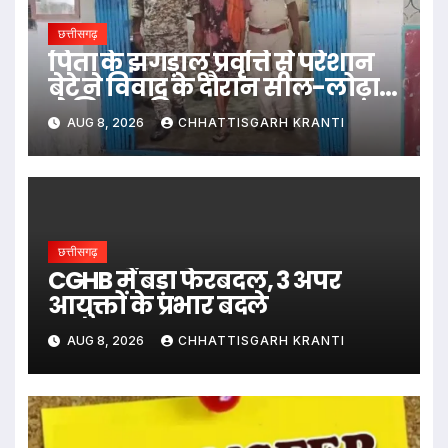
छत्तीसगढ़
पिता के झगड़ालू प्रवृत्ति से परेशान
बेटे ने विवाद के दौरान सील-लोढ़ा
से सिर पर किया वार…
AUG 8, 2026
CHHATTISGARH KRANTI
छत्तीसगढ़
CGHB में बड़ा फेरबदल, 3 अपर
आयुक्तों के प्रभार बदले
AUG 8, 2026
CHHATTISGARH KRANTI