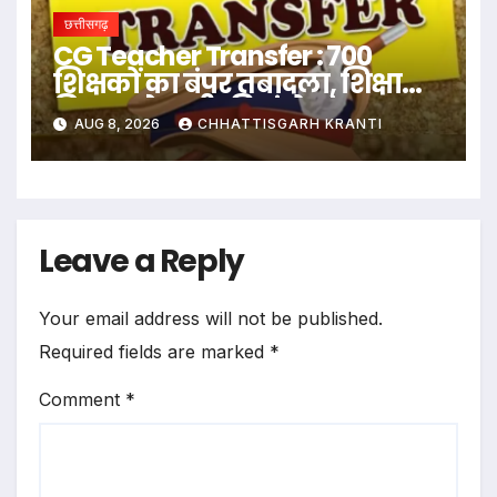
छत्तीसगढ़
CG Teacher Transfer : 700
शिक्षकों का बंपर तबादला, शिक्षा
विभाग ने जारी की जंबो ट्रांसफर
AUG 8, 2026
CHHATTISGARH KRANTI
लिस्ट..
Leave a Reply
Your email address will not be published.
Required fields are marked
*
Comment
*