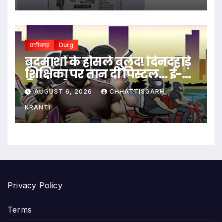
छत्तीसगढ़
Durg
बदमाशों के हौसले बुलंद! दिनदहाड़े
शिक्षिका पर तान दी पिस्टल… ई-
रिक्शा रोककर लूट…
AUGUST 6, 2026
CHHATTISGARH
KRANTI
Privacy Policy
Terms