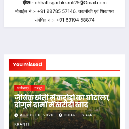
ईमेल:-
chhattisgarhkranti25@Gmail.com
मोबाईल नं.:- +91 88785 57146, तकनीकी एवं शिकायत
संबंधित नं.:- +91 83194 58874
You missed
छत्तीसगढ़
रायपुर
जैविक खेती में करोड़ों का घोटाला,
दोगुने दामों में खरीदी खाद
AUGUST 6, 2026
CHHATTISGARH
KRANTI