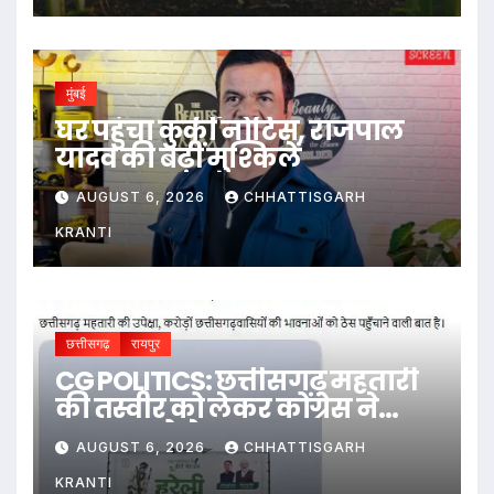
मुंबई
घर पहुंचा कुर्की नोटिस, राजपाल
यादव की बढ़ीं मुश्किलें
AUGUST 6, 2026
CHHATTISGARH
KRANTI
छत्तीसगढ़
रायपुर
CG POLITICS: छत्तीसगढ़ महतारी
की तस्वीर को लेकर कोंग्रेस ने
सरकार को घेरा
AUGUST 6, 2026
CHHATTISGARH
KRANTI