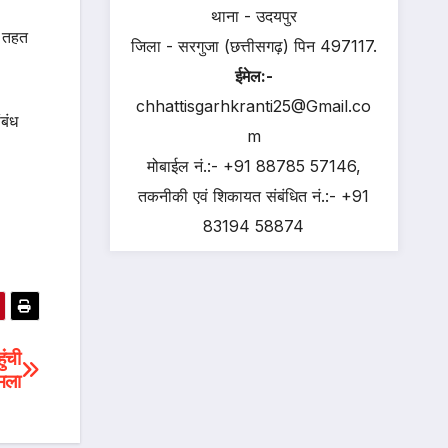
थाना - उदयपुर
े तहत
जिला - सरगुजा (छत्तीसगढ़) पिन 497117.
ईमेल:-
chhattisgarhkranti25@Gmail.co
बंध
m
मोबाईल नं.:- +91 88785 57146,
तकनीकी एवं शिकायत संबंधित नं.:- +91
83194 58874
ुंची
हमला