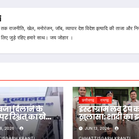
i
तक राजनीति, खेल, मनोरंजन, जॉब, व्यापार देश विदेश इत्यादि की ताजा और न
 लिए जुड़े रहिए हमारे साथ। जय जोहार ।
छत्तीसगढ़
रायगढ़
जा दिलाने के
इंस्टाग्राम लव ट्रैप 
पर रिश्वत का खेल!
खुलासा: शादी का झ
े कलेक्ट्रेट बाबू
देकर बनाया संबंध,
8, 2026
JUN 13, 2026
गे हाथ दबोचा…
गर्भवती होने पर छो
ISGARH KRANTI
CHHATTISGARH KRANTI