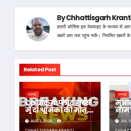
By
Chhattisgarh Krant
हमारी कोशिश इस वेबसाइट के माध्यम से आप 
खबरें आप तक पहुंच सकें। नियमित खबरों के
Related Post
रायगढ़
रायगढ़
CG ब्रेकिंग: प्लांट हादसे
मुआव
में दो श्रमिकों की मौत,
नाम 
तीन की हालत अब भी
ACB न
AUG 1, 2026
JUL 2
गंभीर…
को रं
CHHATTISGARH KRANTI
CHHATT