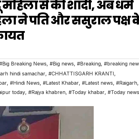
 महिला से की शादी, अब धर्म
िला ने पति और ससुराल पक्ष क
कायत
#Big Breaking News
,
#Big news
,
#Breaking
,
#breaking new
garh hindi samachar
,
#CHHATTISGARH KRANTI
,
bar
,
#Hindi News
,
#Latest Khabar
,
#Latest news
,
#Raigarh
,
ipur today
,
#Rajya khabren
,
#Today khabar
,
#Today new