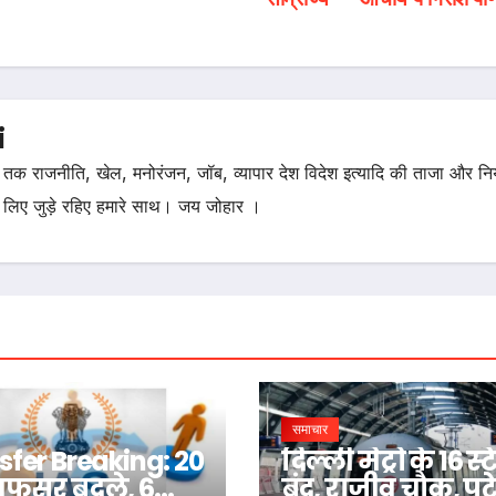
i
तक राजनीति, खेल, मनोरंजन, जॉब, व्यापार देश विदेश इत्यादि की ताजा और न
 लिए जुड़े रहिए हमारे साथ। जय जोहार ।
समाचार
sfer Breaking: 20
दिल्ली मेट्रो के 16 स
अफसर बदले, 6
बंद, राजीव चौक, प