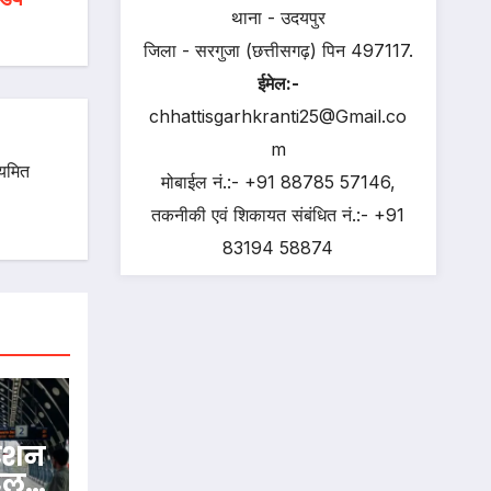
थाना - उदयपुर
जिला - सरगुजा (छत्तीसगढ़) पिन 497117.
ईमेल:-
chhattisgarhkranti25@Gmail.co
m
ियमित
मोबाईल नं.:- +91 88785 57146,
तकनीकी एवं शिकायत संबंधित नं.:- +91
83194 58874
्टेशन
टेल