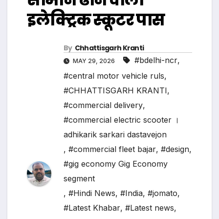
इलेक्ट्रिक स्कूटर पास
By
Chhattisgarh Kranti
#bdelhi-ncr
,
MAY 29, 2026
#central motor vehicle ruls
,
#CHHATTISGARH KRANTI
,
#commercial delivery
,
#commercial electric scooter ।
adhikarik sarkari dastavejon
,
#commercial fleet bajar
,
#design
,
#gig economy Gig Economy
segment
,
#Hindi News
,
#India
,
#jomato
,
#Latest Khabar
,
#Latest news
,