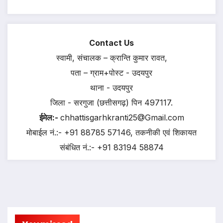
Contact Us
स्वामी, संचालक – क्रान्ति कुमार रावत,
पता – ग्राम+पोस्ट - उदयपुर
थाना - उदयपुर
जिला - सरगुजा (छत्तीसगढ़) पिन 497117.
ईमेल:-
chhattisgarhkranti25@Gmail.com
मोबाईल नं.:- +91 88785 57146, तकनीकी एवं शिकायत
संबंधित नं.:- +91 83194 58874