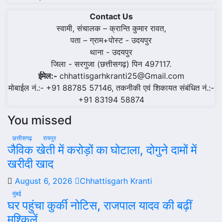
Contact Us
स्वामी, संचालक – क्रान्ति कुमार रावत,
पता – ग्राम+पोस्ट - उदयपुर
थाना - उदयपुर
जिला - सरगुजा (छत्तीसगढ़) पिन 497117.
ईमेल:-
chhattisgarhkranti25@Gmail.com
मोबाईल नं.:- +91 88785 57146, तकनीकी एवं शिकायत संबंधित नं.:-
+91 83194 58874
You missed
छत्तीसगढ़
रायपुर
जैविक खेती में करोड़ों का घोटाला, दोगुने दामों में
खरीदी खाद
August 6, 2026
Chhattisgarh Kranti
मुंबई
घर पहुंचा कुर्की नोटिस, राजपाल यादव की बढ़ीं
मुश्किलें