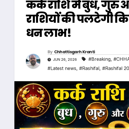
कर्क राशि में बुध, गुरु
राशियों की पलटेगी क
धन लाभ!
By
Chhattisgarh Kranti
#Breaking
,
#CHHA
JUN 26, 2026
#Latest news
,
#Rashifal
,
#Rashifal 2