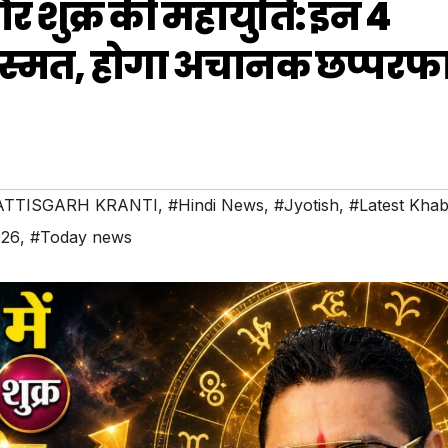
 और शुक्र की महायुति: इन 4
िस्मत, होगा अचानक छप्परफा
TTISGARH KRANTI
,
#Hindi News
,
#Jyotish
,
#Latest Kha
026
,
#Today news