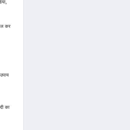
िया,
सिल कर
 उपाय
्दी का