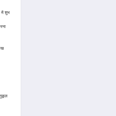
ें शुभ
करना
साख
नुकूल