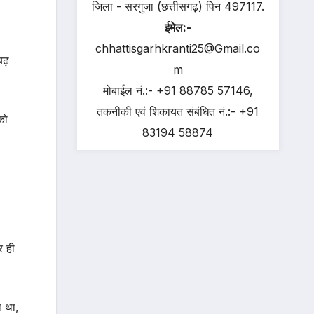
जिला - सरगुजा (छत्तीसगढ़) पिन 497117.
ईमेल:-
chhattisgarhkranti25@Gmail.co
बढ़
m
मोबाईल नं.:- +91 88785 57146,
तकनीकी एवं शिकायत संबंधित नं.:- +91
को
83194 58874
र ही
ा था,