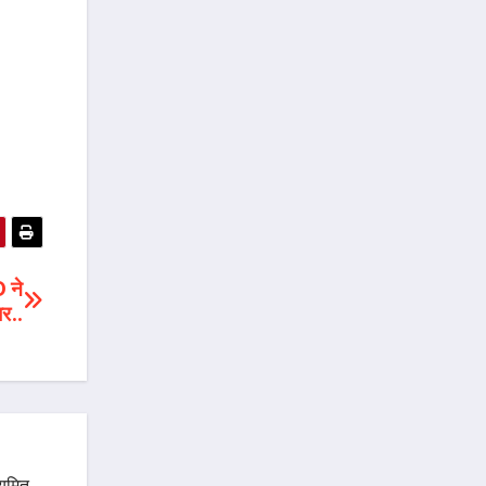
 ने
बर..
ियमित