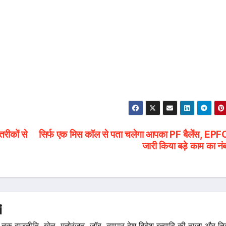
रीकों से
सिर्फ एक मिस कॉल से पता चलेगा आपका PF बैलेंस, EPFO
जारी किया बड़े काम का नं
i
तक राजनीति, खेल, मनोरंजन, जॉब, व्यापार देश विदेश इत्यादि की ताजा और न