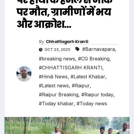
पर मौत, ग्रामीणों में भय
और आक्रोश…
By
Chhattisgarh Kranti
#Barnavapara
,
OCT 23, 2025
#breaking news
,
#CG Breaking
,
#CHHATTISGARH KRANTI
,
#Hindi News
,
#Latest Khabar
,
#Latest news
,
#Raipur
,
#Raipur Breaking
,
#Raipur today
,
#Today khabar
,
#Today news