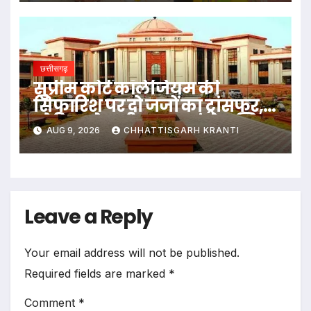
छत्तीसगढ़
सुप्रीम कोर्ट कॉलेजियम की
सिफारिश पर दो जजों का ट्रांसफर,
ओडिशा से छत्तीसगढ़ आएंगे जस्टिस
AUG 9, 2026
CHHATTISGARH KRANTI
कृष्ण राम मोहपात्रा
Leave a Reply
Your email address will not be published.
Required fields are marked
*
Comment
*