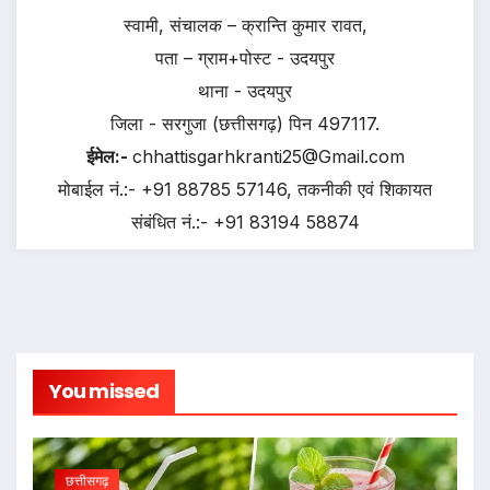
स्वामी, संचालक – क्रान्ति कुमार रावत,
पता – ग्राम+पोस्ट - उदयपुर
थाना - उदयपुर
जिला - सरगुजा (छत्तीसगढ़) पिन 497117.
ईमेल:-
chhattisgarhkranti25@Gmail.com
मोबाईल नं.:- +91 88785 57146, तकनीकी एवं शिकायत
संबंधित नं.:- +91 83194 58874
You missed
छत्तीसगढ़