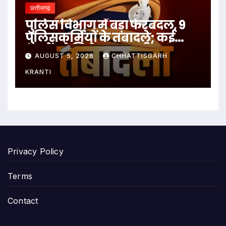
छत्तीसगढ़
पुलिस विभाग में बड़ा फेरबदल, 9
पुलिसकर्मियों के तबादले; कई
थानों को मिले नए प्रभारी
AUGUST 5, 2026
CHHATTISGARH
KRANTI
Privacy Policy
Terms
Contact