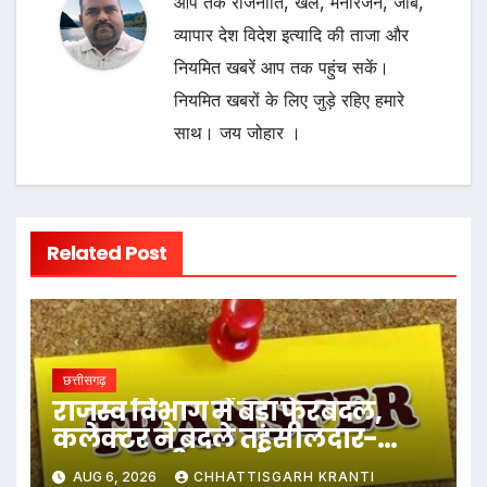
आप तक राजनीति, खेल, मनोरंजन, जॉब,
व्यापार देश विदेश इत्यादि की ताजा और
नियमित खबरें आप तक पहुंच सकें।
नियमित खबरों के लिए जुड़े रहिए हमारे
साथ। जय जोहार ।
Related Post
छत्तीसगढ़
राजस्व विभाग में बड़ा फेरबदल,
कलेक्टर ने बदले तहसीलदार-
नायब तहसीलदार के प्रभार
AUG 6, 2026
CHHATTISGARH KRANTI