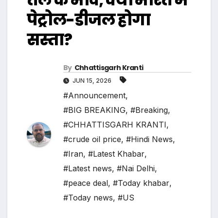
पेट्रोल-डीजल होगा
सस्ता?
By
Chhattisgarh Kranti
JUN 15, 2026
#Announcement
,
#BIG BREAKING
,
#Breaking
,
#CHHATTISGARH KRANTI
,
#crude oil price
,
#Hindi News
,
#Iran
,
#Latest Khabar
,
#Latest news
,
#Nai Delhi
,
#peace deal
,
#Today khabar
,
#Today news
,
#US