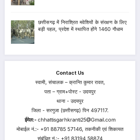
छत्तीसगढ़ में निराश्रित मवेशियों के संरक्षण के लिए
बड़ी पहल, प्रदेश में स्थापित होंगे 1460 गौधाम
Contact Us
स्वामी, संचालक – क्रान्ति कुमार रावत,
पता – ग्राम+पोस्ट - उदयपुर
थाना - उदयपुर
जिला - सरगुजा (छत्तीसगढ़) पिन 497117.
ईमेल:-
chhattisgarhkranti25@Gmail.com
मोबाईल नं.:- +91 88785 57146, तकनीकी एवं शिकायत
संबंधित नं.:- +91 83194 58874