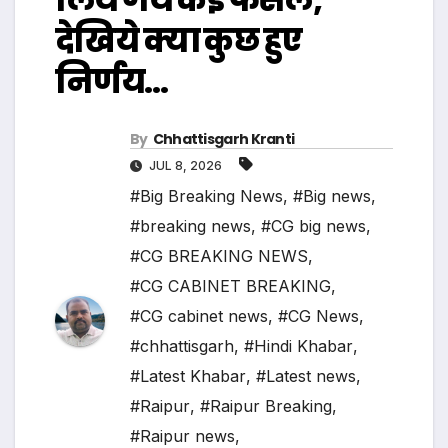
देखिये क्या कुछ हुए
निर्णय…
By
Chhattisgarh Kranti
JUL 8, 2026
#Big Breaking News
,
#Big news
,
#breaking news
,
#CG big news
,
#CG BREAKING NEWS
,
#CG CABINET BREAKING
,
#CG cabinet news
,
#CG News
,
#chhattisgarh
,
#Hindi Khabar
,
#Latest Khabar
,
#Latest news
,
#Raipur
,
#Raipur Breaking
,
#Raipur news
,