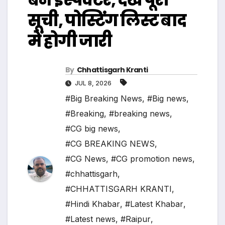
सूची, पोस्टिंग लिस्ट बाद
में होगी जारी
By
Chhattisgarh Kranti
JUL 8, 2026
#Big Breaking News
,
#Big news
,
#Breaking
,
#breaking news
,
#CG big news
,
#CG BREAKING NEWS
,
#CG News
,
#CG promotion news
,
#chhattisgarh
,
#CHHATTISGARH KRANTI
,
#Hindi Khabar
,
#Latest Khabar
,
#Latest news
,
#Raipur
,