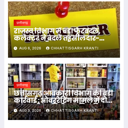
छत्तीसगढ़
राजस्व विभाग में बड़ा फेरबदल,
कलेक्टर ने बदले तहसीलदार-
नायब तहसीलदार के प्रभार
AUG 6, 2026
CHHATTISGARH KRANTI
छत्तीसगढ़
छत्तीसगढ़ आबकारी विभाग की बड़ी
कार्रवाई : ओवररेटिंग मामले में दो
आबकारी उप निरीक्षक निलंबित
AUG 5, 2026
CHHATTISGARH KRANTI