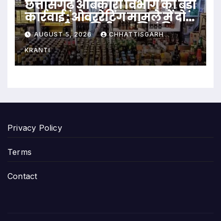
छत्तीसगढ़ आबकारी विभाग की बड़ी
कार्रवाई : ओवररेटिंग मामले में दो
आबकारी उप निरीक्षक निलंबित
AUGUST 5, 2026
CHHATTISGARH
KRANTI
Privacy Policy
Terms
Contact