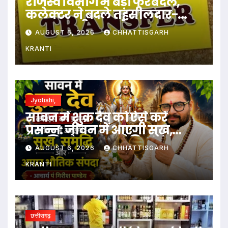
राजस्व विभाग में बड़ा फेरबदल,
कलेक्टर ने बदले तहसीलदार-
नायब तहसीलदार के प्रभार
AUGUST 6, 2026
CHHATTISGARH
KRANTI
Jyotishi,
सावन में शुक्र देव को ऐसे करें
प्रसन्न: जीवन में आएगी सुख,
समृद्धि और अपार भौतिक संपदा
AUGUST 6, 2026
CHHATTISGARH
KRANTI
छत्तीसगढ़