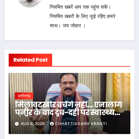
नियमित खबरें आप तक पहुंच सकें।
नियमित खबरों के लिए जुड़े रहिए हमारे
साथ। जय जोहार ।
Related Post
छत्तीसगढ़
मिलावटखोर बचेंगे नहीं… एनालॉग
पनीर के बाद दूध-दही पर स्वास्थ्य
मंत्री का बड़ा बयान
AUG 6, 2026
CHHATTISGARH KRANTI