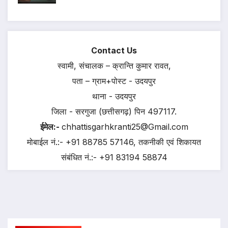
Contact Us
स्वामी, संचालक – क्रान्ति कुमार रावत,
पता – ग्राम+पोस्ट - उदयपुर
थाना - उदयपुर
जिला - सरगुजा (छत्तीसगढ़) पिन 497117.
ईमेल:-
chhattisgarhkranti25@Gmail.com
मोबाईल नं.:- +91 88785 57146, तकनीकी एवं शिकायत
संबंधित नं.:- +91 83194 58874