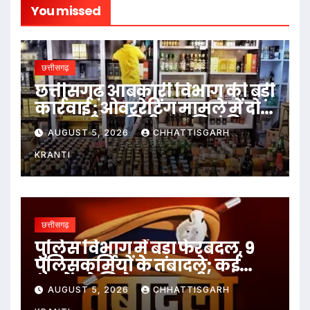
You missed
छत्तीसगढ़
छत्तीसगढ़ आबकारी विभाग की बड़ी
कार्रवाई : ओवररेटिंग मामले में दो
आबकारी उप निरीक्षक निलंबित
AUGUST 5, 2026
CHHATTISGARH
KRANTI
छत्तीसगढ़
पुलिस विभाग में बड़ा फेरबदल, 9
पुलिसकर्मियों के तबादले; कई
थानों को मिले नए प्रभारी
AUGUST 5, 2026
CHHATTISGARH