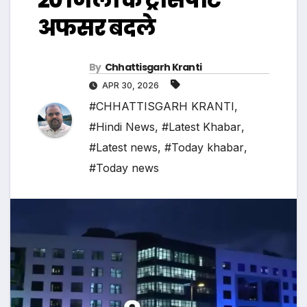
अफसर बदले
By
Chhattisgarh Kranti
APR 30, 2026
#CHHATTISGARH KRANTI
,
#Hindi News
,
#Latest Khabar
,
#Latest news
,
#Today khabar
,
#Today news