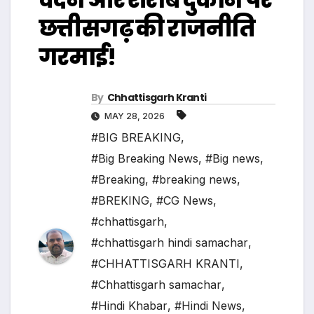
छत्तीसगढ़ की राजनीति
गरमाई!
By
Chhattisgarh Kranti
MAY 28, 2026
#BIG BREAKING
,
#Big Breaking News
,
#Big news
,
#Breaking
,
#breaking news
,
#BREKING
,
#CG News
,
#chhattisgarh
,
#chhattisgarh hindi samachar
,
#CHHATTISGARH KRANTI
,
#Chhattisgarh samachar
,
#Hindi Khabar
,
#Hindi News
,