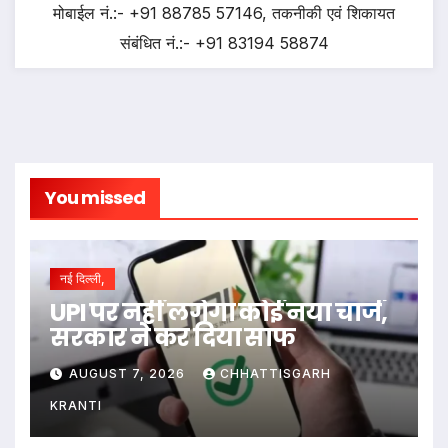
मोबाईल नं.:- +91 88785 57146, तकनीकी एवं शिकायत
संबंधित नं.:- +91 83194 58874
You missed
नई दिल्ली,
UPI पर नहीं लगेगा कोई नया चार्ज,
सरकार ने कर दिया साफ
AUGUST 7, 2026
CHHATTISGARH
KRANTI