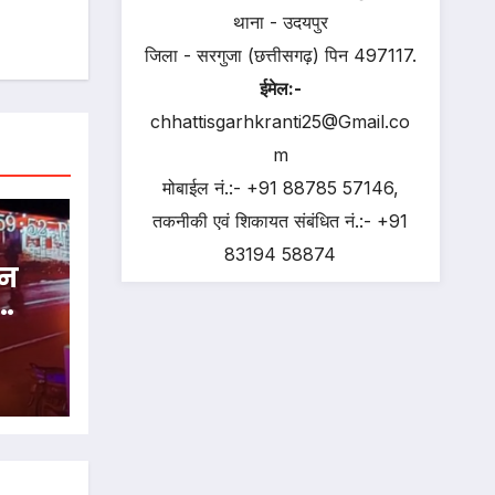
थाना - उदयपुर
जिला - सरगुजा (छत्तीसगढ़) पिन 497117.
ईमेल:-
chhattisgarhkranti25@Gmail.co
m
मोबाईल नं.:- +91 88785 57146,
तकनीकी एवं शिकायत संबंधित नं.:- +91
83194 58874
हन
कर
जुटी