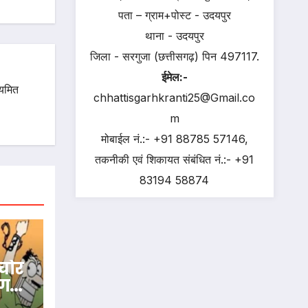
पता – ग्राम+पोस्ट - उदयपुर
थाना - उदयपुर
जिला - सरगुजा (छत्तीसगढ़) पिन 497117.
ईमेल:-
ियमित
chhattisgarhkranti25@Gmail.co
m
मोबाईल नं.:- +91 88785 57146,
तकनीकी एवं शिकायत संबंधित नं.:- +91
83194 58874
चोर
 गई
हाना