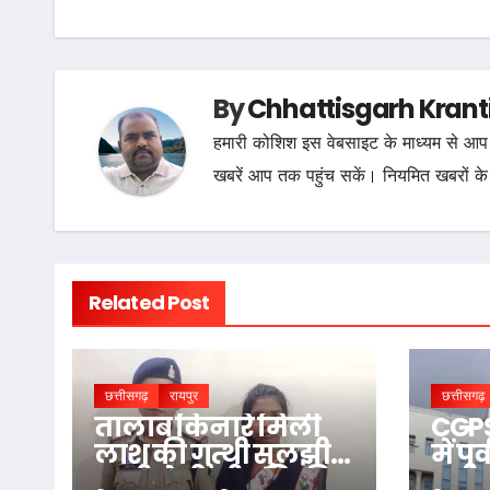
By
Chhattisgarh Krant
हमारी कोशिश इस वेबसाइट के माध्यम से आप 
खबरें आप तक पहुंच सकें। नियमित खबरों के
Related Post
छत्तीसगढ़
रायपुर
छत्तीसगढ़
तालाब किनारे मिली
CGPS
लाश की गुत्थी सुलझी,
में प
पत्नी ने ही ली पति की
हाईको