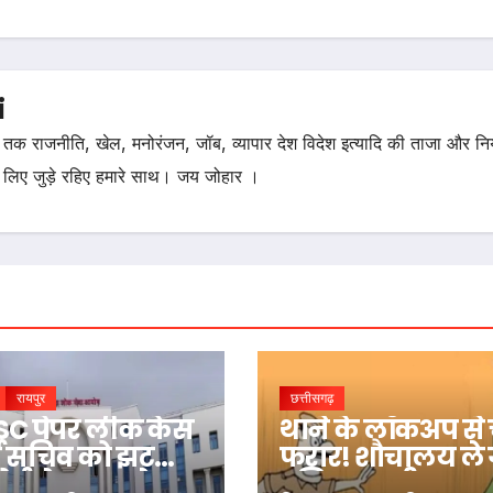
i
तक राजनीति, खेल, मनोरंजन, जॉब, व्यापार देश विदेश इत्यादि की ताजा और न
 लिए जुड़े रहिए हमारे साथ। जय जोहार ।
रायपुर
छत्तीसगढ़
C पेपर लीक केस
थाने के लॉकअप से 
ूर्व सचिव को झटका,
फरार! शौचालय ले
र्ट ने कहा- ‘पेपर
पुलिस, पानी का ब