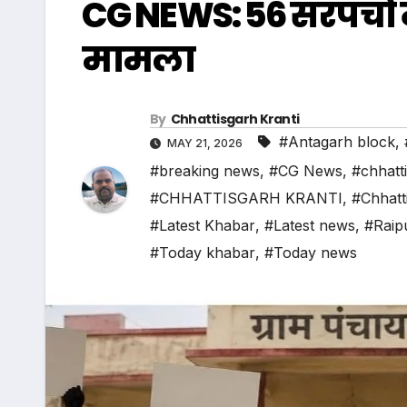
CG NEWS: 56 सरपंचों न
मामला
By
Chhattisgarh Kranti
#Antagarh block
,
MAY 21, 2026
#breaking news
,
#CG News
,
#chhatt
#CHHATTISGARH KRANTI
,
#Chhatt
#Latest Khabar
,
#Latest news
,
#Raip
#Today khabar
,
#Today news