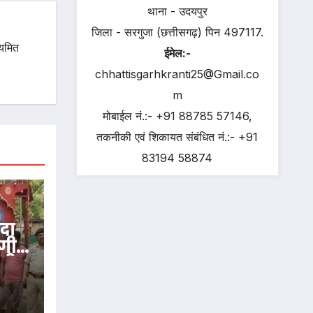
थाना - उदयपुर
जिला - सरगुजा (छत्तीसगढ़) पिन 497117.
ियमित
ईमेल:-
chhattisgarhkranti25@Gmail.co
m
मोबाईल नं.:- +91 88785 57146,
तकनीकी एवं शिकायत संबंधित नं.:- +91
83194 58874
दा
गी
्यीय
ी