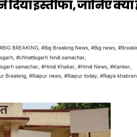
े दिया इस्तीफा, जानिए क्या ह
#BIG BREAKING
,
#Big Breaking News
,
#Big news
,
#Breaki
isgarh
,
#chhattisgarh hindi samachar
,
isgarh samachar
,
#Hindi Khabar
,
#Hindi News
,
#Kanker
,
ur Breaking
,
#Raipur news
,
#Raipur today
,
#Rajya khabren