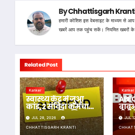
By
Chhattisgarh Krant
हमारी कोशिश इस वेबसाइट के माध्यम से आप 
खबरें आप तक पहुंच सकें। नियमित खबरों के
Related Post
Kanker
Kanker
स्वास्थ्य केंद्र में जुआ
ABEO
कांड, 2 संविदा कर्मचारी
बाबुओ
बर्खास्त, 3 नियमित
डीई
JUL 28, 2026
JUL 1
कर्मचारी निलंबित…
शिक
नहीं 
CHHATTISGARH KRANTI
CHHATT