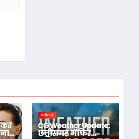
छत्तीसगढ़
करें
CG Weather Update:
िना
छत्तीसगढ़ में फिर