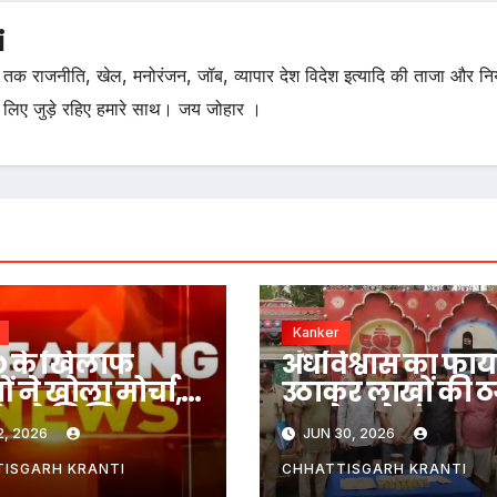
i
तक राजनीति, खेल, मनोरंजन, जॉब, व्यापार देश विदेश इत्यादि की ताजा और न
 लिए जुड़े रहिए हमारे साथ। जय जोहार ।
Kanker
 के खिलाफ
अंधविश्वास का फाय
ं ने खोला मोर्चा,
उठाकर लाखों की ठ
ओ को लिखित
करने वाले अंतरराज
2, 2026
JUN 30, 2026
ायत पर अब तक
गिरोह का पर्दाफाश,
हुई कार्रवाई
महाराष्ट्र से 6 आरोप
ISGARH KRANTI
CHHATTISGARH KRANTI