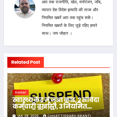
आप तक राजनीति, खेल, मनोरंजन, जॉब,
व्यापार देश विदेश इत्यादि की ताजा और
नियमित खबरें आप तक पहुंच सकें।
नियमित खबरों के लिए जुड़े रहिए हमारे
साथ। जय जोहार ।
Related Post
Kanker
स्वास्थ्य केंद्र में जुआ कांड, 2 संविदा
कर्मचारी बर्खास्त, 3 नियमित
कर्मचारी निलंबित…
JUL 28, 2026
CHHATTISGARH KRANTI