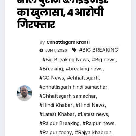
का खुलासा, 4 आरोपी
गिरफ्तार
By
Chhattisgarh Kranti
#BIG BREAKING
JUN 1, 2026
,
#Big Breaking News
,
#Big news
,
#Breaking
,
#breaking news
,
#CG News
,
#chhattisgarh
,
#chhattisgarh hindi samachar
,
#Chhattisgarh samachar
,
#Hindi Khabar
,
#Hindi News
,
#Latest Khabar
,
#Latest news
,
#Raipur Breaking
,
#Raipur news
,
#Raipur today
,
#Rajya khabren
,