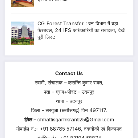
CG Forest Transfer : वन विभाग में बड़ा
फेरबदल, 24 IFS अधिकारियों का तबादला, देखें
पूरी लिस्ट
Contact Us
स्वामी, संचालक – क्रान्ति कुमार रावत,
पता – ग्राम+पोस्ट - उदयपुर
थाना - उदयपुर
जिला - सरगुजा (छत्तीसगढ़) पिन 497117.
ईमेल:-
chhattisgarhkranti25@Gmail.com
मोबाईल नं.:- +91 88785 57146, तकनीकी एवं शिकायत
संबंधित नं.:- +91 83194 58874