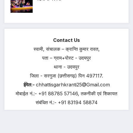
Contact Us
स्वामी, संचालक – क्रान्ति कुमार रावत,
पता – ग्राम+पोस्ट - उदयपुर
थाना - उदयपुर
जिला - सरगुजा (छत्तीसगढ़) पिन 497117.
ईमेल:-
chhattisgarhkranti25@Gmail.com
मोबाईल नं.:- +91 88785 57146, तकनीकी एवं शिकायत
संबंधित नं.:- +91 83194 58874