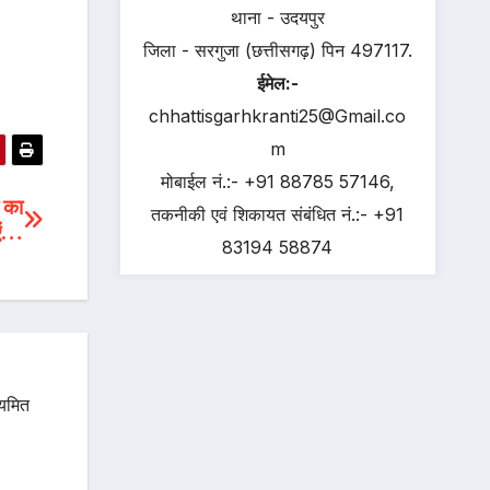
थाना - उदयपुर
जिला - सरगुजा (छत्तीसगढ़) पिन 497117.
ईमेल:-
chhattisgarhkranti25@Gmail.co
m
मोबाईल नं.:- +91 88785 57146,
 का
तकनीकी एवं शिकायत संबंधित नं.:- +91
एं…
83194 58874
ियमित