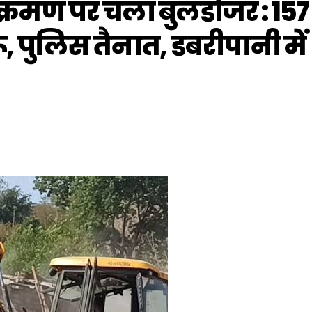
िक्रमण पर चला बुलडोजर : 157
ू, पुलिस तैनात, डबरीपानी में