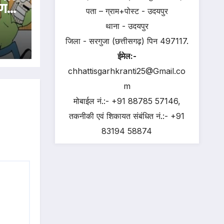
 गई
पता – ग्राम+पोस्ट - उदयपुर
हाना
थाना - उदयपुर
आ
जिला - सरगुजा (छत्तीसगढ़) पिन 497117.
ईमेल:-
chhattisgarhkranti25@Gmail.co
m
मोबाईल नं.:- +91 88785 57146,
तकनीकी एवं शिकायत संबंधित नं.:- +91
83194 58874