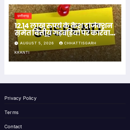
छत्तीसगढ़
12.14 लाख रुपये के कैश ट्रांजेक्शन
समेत वित्तीय गड़बड़ियों पर कार्रवाई,
पंचायत सचिव सस्पेंड…
AUGUST 5, 2026
CHHATTISGARH
KRANTI
Privacy Policy
Terms
Contact