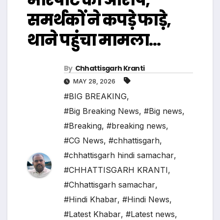
समर्थकों ने कपड़े फाड़े,
थाने पहुंचा मामला…
By
Chhattisgarh Kranti
MAY 28, 2026
#BIG BREAKING
,
#Big Breaking News
,
#Big news
,
#Breaking
,
#breaking news
,
#CG News
,
#chhattisgarh
,
#chhattisgarh hindi samachar
,
#CHHATTISGARH KRANTI
,
#Chhattisgarh samachar
,
#Hindi Khabar
,
#Hindi News
,
#Latest Khabar
,
#Latest news
,