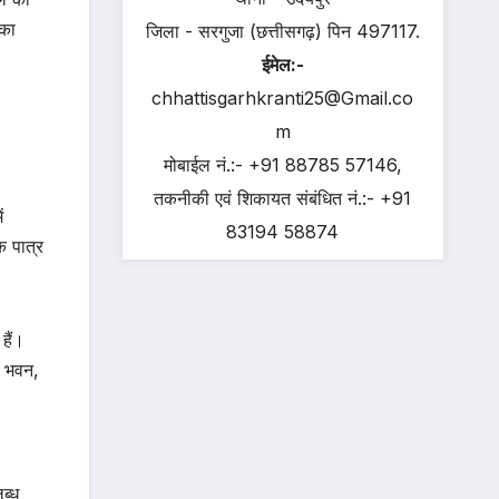
 का
जिला - सरगुजा (छत्तीसगढ़) पिन 497117.
ईमेल:-
chhattisgarhkranti25@Gmail.co
m
मोबाईल नं.:- +91 88785 57146,
तकनीकी एवं शिकायत संबंधित नं.:- +91
ं
83194 58874
क पात्र
हैं।
क भवन,
ब्ध