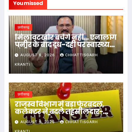
You missed
छत्तीसगढ़
मिलावटखोर बचेंगे नहीं… एनालॉग
पनीर के बाद दूध-दही पर स्वास्थ्य
मंत्री का बड़ा बयान
AUGUST 6, 2026
CHHATTISGARH
KRANTI
छत्तीसगढ़
राजस्व विभाग में बड़ा फेरबदल,
कलेक्टर ने बदले तहसीलदार-
नायब तहसीलदार के प्रभार
AUGUST 6, 2026
CHHATTISGARH
KRANTI