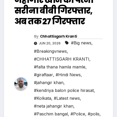
सरीना बीबी गिरफ्तार,
अब तक 27 गिरफ्तार
By
Chhattisgarh Kranti
#Big news
,
JUN 20, 2026
#Breakingvnews
,
#CHHATTISGARH KRANTI
,
#falta thana hamla mamle
,
#giraftaar
,
#Hindi News
,
#jahangir khan
,
#kendriya balon police hirasat
,
#Kolkata
,
#Latest news
,
#neta jahangir khan
,
#Paschim bangal
,
#Police
,
#polis
,