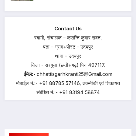
Contact Us
स्वामी, संचालक – क्रान्ति कुमार रावत,
पता – ग्राम+पोस्ट - उदयपुर
थाना - उदयपुर
जिला - सरगुजा (छत्तीसगढ़) पिन 497117.
ईमेल:-
chhattisgarhkranti25@Gmail.com
मोबाईल नं.:- +91 88785 57146, तकनीकी एवं शिकायत
संबंधित नं.:- +91 83194 58874