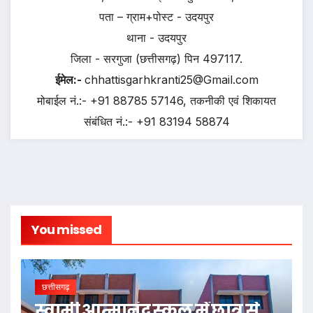
पता – ग्राम+पोस्ट - उदयपुर
थाना - उदयपुर
जिला - सरगुजा (छत्तीसगढ़) पिन 497117.
ईमेल:-
chhattisgarhkranti25@Gmail.com
मोबाईल नं.:- +91 88785 57146, तकनीकी एवं शिकायत
संबंधित नं.:- +91 83194 58874
You missed
छत्तीसगढ़
स्वामी आत्मानंद स्कूल में छात्र से