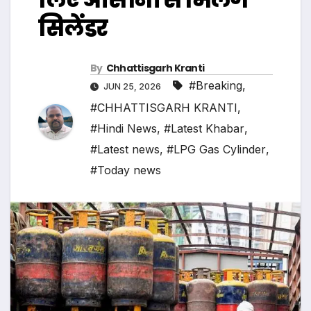
सिलेंडर
By
Chhattisgarh Kranti
#Breaking
,
JUN 25, 2026
#CHHATTISGARH KRANTI
,
#Hindi News
,
#Latest Khabar
,
#Latest news
,
#LPG Gas Cylinder
,
#Today news