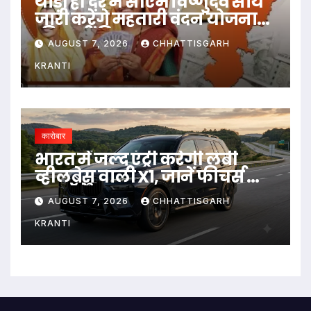
थोड़ी ही देर में सीएम विष्णुदेव साय
जारी करेंगे महतारी वंदन योजना
की 30वीं किस्त
AUGUST 7, 2026
CHHATTISGARH
KRANTI
कारोबार
भारत में जल्द एंट्री करेगी लंबी
व्हीलबेस वाली X1, जानें फीचर्स और
परफॉर्मेंस
AUGUST 7, 2026
CHHATTISGARH
KRANTI