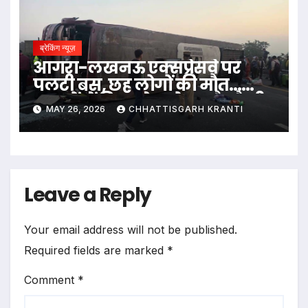
ब्रेकिंग न्यूज़
आगरा-लखनऊ एक्सप्रेसवे पर
पलटी बस, छह लोगों की मौत…
मृतकों में बिहार के दरोगा और कैदी
MAY 26, 2026
CHHATTISGARH KRANTI
भी शामिल
Leave a Reply
Your email address will not be published.
Required fields are marked
*
Comment
*