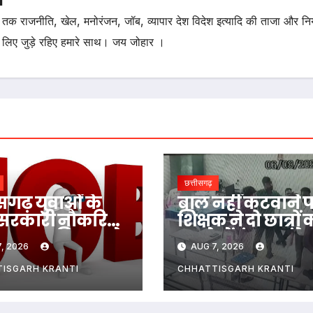
तक राजनीति, खेल, मनोरंजन, जॉब, व्यापार देश विदेश इत्यादि की ताजा और न
 लिए जुड़े रहिए हमारे साथ। जय जोहार ।
छत्तीसगढ़
ीसगढ़ युवाओं के
बाल नहीं कटवाने 
सरकारी नौकरियों
शिक्षक ने दो छात्रों 
हार! इस विभाग ने
कमरे में बंद कर डंडे 
, 2026
AUG 7, 2026
पदों पर बम्पर भर्ती,
पीटा…
एंट्री ऑपरेटर के ही
ISGARH KRANTI
CHHATTISGARH KRANTI
पद…