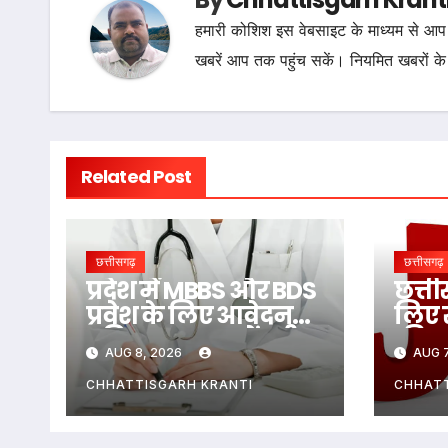
हमारी कोशिश इस वेबसाइट के माध्यम से आप 
खबरें आप तक पहुंच सकें। नियमित खबरों के
Related Post
छत्तीसगढ़
छत्तीसगढ़
प्रदेश में MBBS और BDS
छत्त
प्रवेश के लिए आवेदन
लिए 
प्रक्रिया शुरू, जानें पूरी
की ब
AUG 8, 2026
AUG 7
काउंसिलिंग डिटेल…
1235 
डाटा 
CHHATTISGARH KRANTI
CHHATT
400 