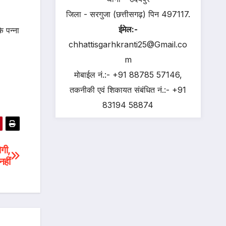
जिला - सरगुजा (छत्तीसगढ़) पिन 497117.
ईमेल:-
े पन्ना
chhattisgarhkranti25@Gmail.co
m
मोबाईल नं.:- +91 88785 57146,
तकनीकी एवं शिकायत संबंधित नं.:- +91
83194 58874
ोगी,
नहीं