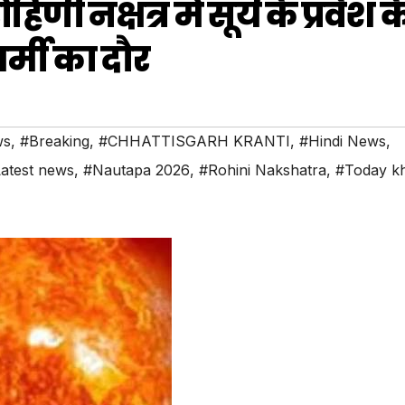
णी नक्षत्र में सूर्य के प्रवेश क
्मी का दौर
ws
,
#Breaking
,
#CHHATTISGARH KRANTI
,
#Hindi News
,
atest news
,
#Nautapa 2026
,
#Rohini Nakshatra
,
#Today k