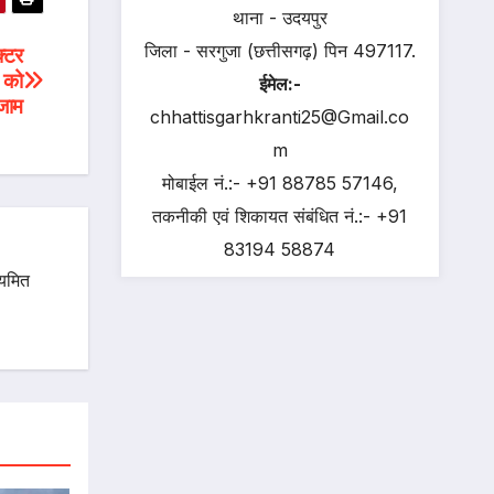
थाना - उदयपुर
जिला - सरगुजा (छत्तीसगढ़) पिन 497117.
क्टर
त को
ईमेल:-
जाम
chhattisgarhkranti25@Gmail.co
m
मोबाईल नं.:- +91 88785 57146,
तकनीकी एवं शिकायत संबंधित नं.:- +91
83194 58874
ियमित