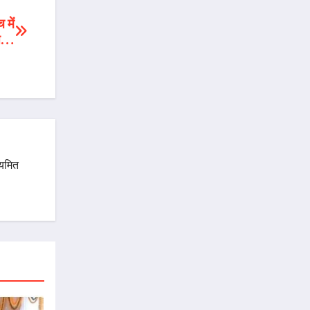
 में
िस…
ियमित