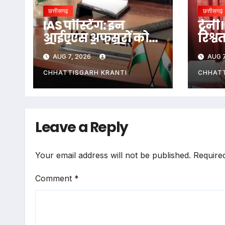
छत्तीसगढ़
छत्तीसगढ़
IAS पोस्टिंग: इन
ट्रेन
आईएएस अफसरों को
रिश्व
मिली नयी पोस्टिंग,
CBI क
AUG 7, 2026
AUG 7
राज्य सरकार ने जारी
सभी प
किया आदेश
नोट
CHHATTISGARH KRANTI
CHHATT
Leave a Reply
Your email address will not be published.
Require
Comment
*