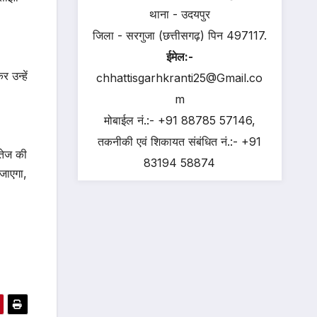
थाना - उदयपुर
जिला - सरगुजा (छत्तीसगढ़) पिन 497117.
ईमेल:-
 उन्हें
chhattisgarhkranti25@Gmail.co
m
मोबाईल नं.:- +91 88785 57146,
तकनीकी एवं शिकायत संबंधित नं.:- +91
 तेज की
83194 58874
जाएगा,