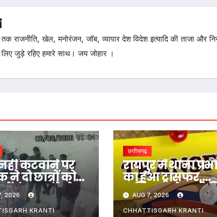
i
तक राजनीति, खेल, मनोरंजन, जॉब, व्यापार देश विदेश इत्यादि की ताजा और न
 लिए जुड़े रहिए हमारे साथ। जय जोहार ।
छत्तीसगढ़
नहीं कटवाने पर
रायपुर में थाना प्रभ
क ने दो छात्रों को
का हुआ ट्रांसफर,
ें बंद कर डंडे से
कमिश्नर ने जारी 
, 2026
AUG 7, 2026
…
आदेश
ISGARH KRANTI
CHHATTISGARH KRANTI