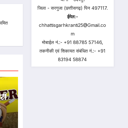
जिला - सरगुजा (छत्तीसगढ़) पिन 497117.
ईमेल:-
ियमित
chhattisgarhkranti25@Gmail.co
m
मोबाईल नं.:- +91 88785 57146,
तकनीकी एवं शिकायत संबंधित नं.:- +91
83194 58874
ारी
किया