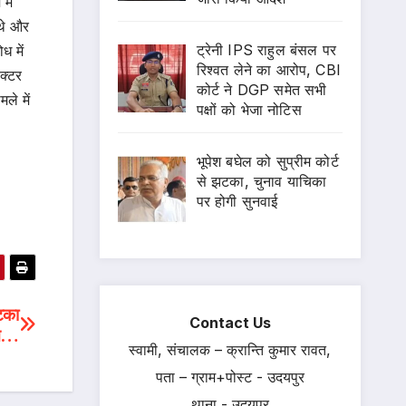
में
 थे और
ट्रेनी IPS राहुल बंसल पर
ध में
रिश्वत लेने का आरोप, CBI
क्टर
कोर्ट ने DGP समेत सभी
ले में
पक्षों को भेजा नोटिस
भूपेश बघेल को सुप्रीम कोर्ट
से झटका, चुनाव याचिका
पर होगी सुनवाई
लटका
Contact Us
ान…
स्वामी, संचालक – क्रान्ति कुमार रावत,
पता – ग्राम+पोस्ट - उदयपुर
थाना - उदयपुर