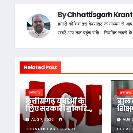
By
Chhattisgarh Krant
हमारी कोशिश इस वेबसाइट के माध्यम से आप 
खबरें आप तक पहुंच सकें। नियमित खबरों के
Related Post
छत्तीसगढ़
छत्तीसगढ़
छत्तीसगढ़ युवाओं के
बाल 
लिए सरकारी नौकरियों
शिक्ष
की बहार! इस विभाग ने
कमरे म
AUG 7, 2026
AUG 7
1235 पदों पर बम्पर भर्ती,
पीटा
डाटा एंट्री ऑपरेटर के ही
CHHATTISGARH KRANTI
CHHATT