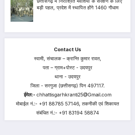
छत्तीसगढ़ में निराश्रित मवेशियों के संरक्षण के लिए
बड़ी पहल, प्रदेश में स्थापित होंगे 1460 गौधाम
Contact Us
स्वामी, संचालक – क्रान्ति कुमार रावत,
पता – ग्राम+पोस्ट - उदयपुर
थाना - उदयपुर
जिला - सरगुजा (छत्तीसगढ़) पिन 497117.
ईमेल:-
chhattisgarhkranti25@Gmail.com
मोबाईल नं.:- +91 88785 57146, तकनीकी एवं शिकायत
संबंधित नं.:- +91 83194 58874