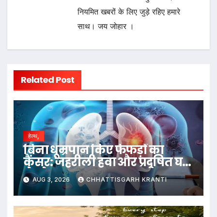
नियमित खबरों के लिए जुड़े रहिए हमारे
साथ। जय जोहार ।
Related Post
हेल्थ,
बिना धूम्रपान किए फेफड़ों का
कैंसर: जहरीली हवा और प्रदूषित घर
ले रहे जान
AUG 3, 2026
CHHATTISGARH KRANTI