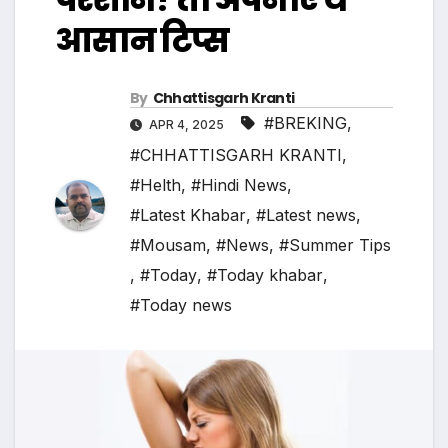
आसान टिप्स
By
Chhattisgarh Kranti
#BREKING
,
APR 4, 2025
#CHHATTISGARH KRANTI
,
#Helth
,
#Hindi News
,
#Latest Khabar
,
#Latest news
,
#Mousam
,
#News
,
#Summer Tips
,
#Today
,
#Today khabar
,
#Today news