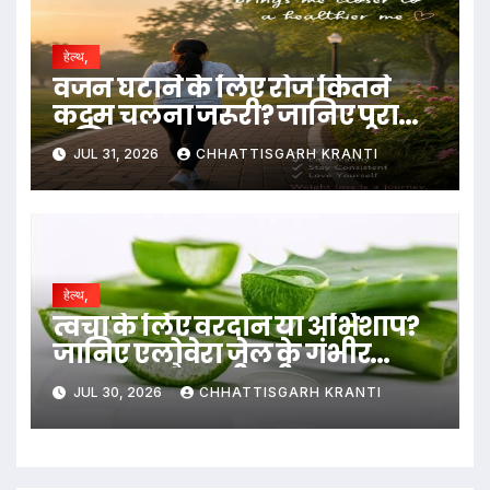
हेल्थ,
वजन घटाने के लिए रोज कितने
कदम चलना जरूरी? जानिए पूरा
गणित
JUL 31, 2026
CHHATTISGARH KRANTI
हेल्थ,
त्वचा के लिए वरदान या अभिशाप?
जानिए एलोवेरा जेल के गंभीर
नुकसान और सही तरीका….
JUL 30, 2026
CHHATTISGARH KRANTI