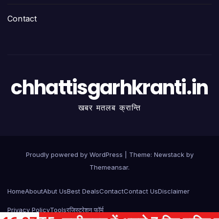
Contact
chhattisgarhkranti.in
खबर मतलब क्रान्ति
Proudly powered by WordPress
|
Theme:
Newstack
by
Themeansar
.
Home
About
Abut Us
Best Deals
Contact
Contact Us
Disclaimer
Privacy Policy
Tools
रजिस्ट्रेशन फॉर्म