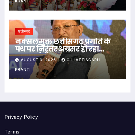
KRANTI
छत्तीसगढ़
नक्सलमुक्त छत्तीसगढ़ प्रगति के
पथ पर निरंतर अग्रसर हो रहा
-मुख्यमंत्री साय
AUGUST 9, 2026
CHHATTISGARH
KRANTI
Privacy Policy
Terms