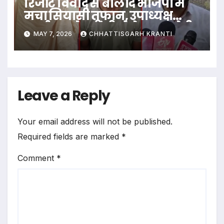
रिजॉर्ट विवाद से बालोद भाजपा में
मचा सियासी तूफान, उपाध्यक्ष
बर्खास्त, प्रदेश मंत्री बोले- “यह मेरी
MAY 7, 2026
CHHATTISGARH KRANTI
राजनीतिक हत्या की साजिश”
Leave a Reply
Your email address will not be published.
Required fields are marked
*
Comment
*