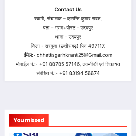
Contact Us
स्वामी, संचालक – क्रान्ति कुमार रावत,
पता – ग्राम+पोस्ट - उदयपुर
थाना - उदयपुर
जिला - सरगुजा (छत्तीसगढ़) पिन 497117.
ईमेल:-
chhattisgarhkranti25@Gmail.com
मोबाईल नं.:- +91 88785 57146, तकनीकी एवं शिकायत
संबंधित नं.:- +91 83194 58874
You missed