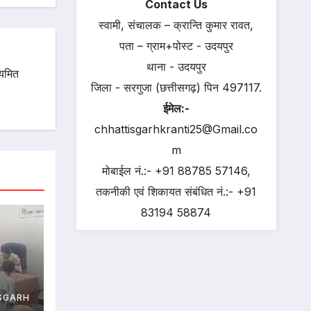
Contact Us
स्वामी, संचालक – क्रान्ति कुमार रावत,
पता – ग्राम+पोस्ट - उदयपुर
थाना - उदयपुर
ियमित
जिला - सरगुजा (छत्तीसगढ़) पिन 497117.
ईमेल:-
chhattisgarhkranti25@Gmail.co
m
मोबाईल नं.:- +91 88785 57146,
तकनीकी एवं शिकायत संबंधित नं.:- +91
83194 58874
था, 4
SGARH
खेत