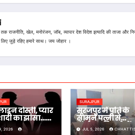
i
तक राजनीति, खेल, मनोरंजन, जॉब, व्यापार देश विदेश इत्यादि की ताजा और न
 लिए जुड़े रहिए हमारे साथ। जय जोहार ।
PUR
SURAJPUR
इन दोस्ती, प्यार
सूरजपुर में पति के
ादी का झांसा…
सामने पत्नी से
बनाया
गैंगरेप:पति नशे में 
9, 2026
JUL 5, 2026
CHHATTI
तिजनक वीडियो
बदमाश महिला को 