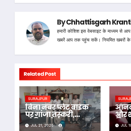
By
Chhattisgarh Krant
हमारी कोशिश इस वेबसाइट के माध्यम से आप 
खबरें आप तक पहुंच सकें। नियमित खबरों के
Related Post
SURAJPUR
SURAJ
बिना नंबर प्लेट बाइक
ऑनला
पर गांजा तस्करी,
और श
ओडिशा से लेकर जा रहा
फिर 
JUL 21, 2026
JUL 1
था UP, आरोपी
आपत्