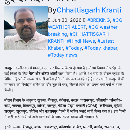
By
Chhattisgarh Kranti
Jun 30, 2026
#BREKING
,
#CG
WEATHER ALERT
,
#CG weather
breaking
,
#CHHATTISGARH
KRANTI
,
#Hindi News
,
#Latest
Khabar
,
#Today
,
#Today khabar
,
#Today news
रायपुर
। छत्तीसगढ़ में मानसून एक बार फिर सक्रिय हो गया है। मौसम विभाग ने प्रदेश के
कई जिलों के लिए
येलो और ऑरेंज अलर्ट
जारी किया है। अगले 24 घंटों के दौरान प्रदेश के
विभिन्न हिस्सों में मध्यम से भारी बारिश होने की संभावना जताई गई है। राजधानी रायपुर में भी
मंगलवार को रिमझिम बारिश का दौर शुरू हो गया, जिससे लोगों को उमस भरी गर्मी से राहत
मिली।
मौसम विभाग के अनुसार
सुकमा, बीजापुर, दंतेवाड़ा, बस्तर, नारायणपुर, कोंडागांव, जांजगीर-
चांपा, रायगढ़, बिलासपुर, कोरबा, जशपुर, गौरेला-पेंड्रा-मरवाही (GPM), कबीरधाम, मुंगेली,
सरगुजा, सूरजपुर, कोरिया और बलरामपुर
जिलों में
ऑरेंज अलर्ट
जारी किया गया है। इन जिलों
में कहीं-कहीं भारी से अति भारी वर्षा के साथ गरज-चमक की संभावना है।
इसके अलावा
बीजापुर, बस्तर, नारायणपुर, कोंडागांव, कांकेर, धमतरी, बालोद, राजनांदगांव,