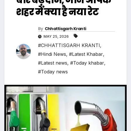
शहर में क्या है नया रेट
By
Chhattisgarh Kranti
MAY 25, 2026
#CHHATTISGARH KRANTI
,
#Hindi News
,
#Latest Khabar
,
#Latest news
,
#Today khabar
,
#Today news