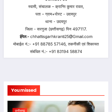
स्वामी, संचालक – क्रान्ति कुमार रावत,
पता – ग्राम+पोस्ट - उदयपुर
थाना - उदयपुर
जिला - सरगुजा (छत्तीसगढ़) पिन 497117.
ईमेल:-
chhattisgarhkranti25@Gmail.com
मोबाईल नं.:- +91 88785 57146, तकनीकी एवं शिकायत
संबंधित नं.:- +91 83194 58874
You missed
छत्तीसगढ़