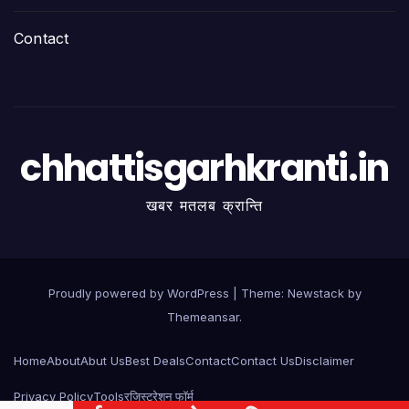
Contact
chhattisgarhkranti.in
खबर मतलब क्रान्ति
Proudly powered by WordPress
|
Theme:
Newstack
by
Themeansar
.
Home
About
Abut Us
Best Deals
Contact
Contact Us
Disclaimer
Privacy Policy
Tools
रजिस्ट्रेशन फॉर्म