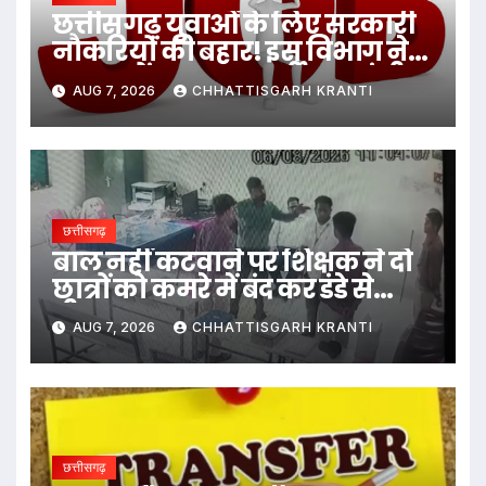
छत्तीसगढ़ युवाओं के लिए सरकारी
नौकरियों की बहार! इस विभाग ने
1235 पदों पर बम्पर भर्ती, डाटा एंट्री
AUG 7, 2026
CHHATTISGARH KRANTI
ऑपरेटर के ही 400 पद…
छत्तीसगढ़
बाल नहीं कटवाने पर शिक्षक ने दो
छात्रों को कमरे में बंद कर डंडे से
पीटा…
AUG 7, 2026
CHHATTISGARH KRANTI
छत्तीसगढ़