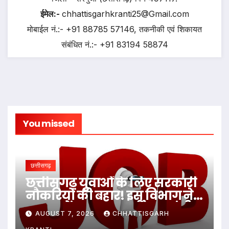
ईमेल:-
chhattisgarhkranti25@Gmail.com
मोबाईल नं.:- +91 88785 57146, तकनीकी एवं शिकायत
संबंधित नं.:- +91 83194 58874
You missed
छत्तीसगढ़
छत्तीसगढ़ युवाओं के लिए सरकारी
नौकरियों की बहार! इस विभाग ने
1235 पदों पर बम्पर भर्ती, डाटा एंट्री
AUGUST 7, 2026
CHHATTISGARH
ऑपरेटर के ही 400 पद…