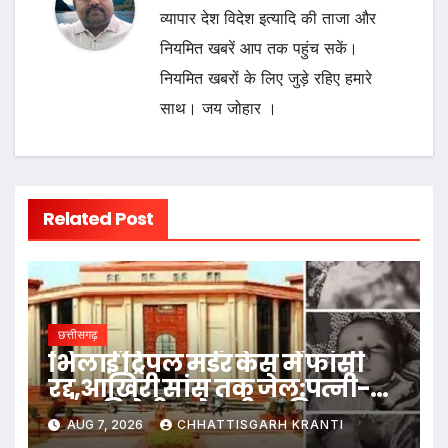
व्यापार देश विदेश इत्यादि की ताजा और
नियमित खबरें आप तक पहुंच सकें।
नियमित खबरों के लिए जुड़े रहिए हमारे
साथ। जय जोहार ।
Related Post
छत्तीसगढ़
भिलाई ट्रिपल मर्डर केस में फांसी
रद्द,आखिरी सांस तक जेल:पत्नी-डेढ़
माह की बेटी समेत तीन की हत्या,
AUG 7, 2026
CHHATTISGARH KRANTI
हाईकोर्ट बोला- मामला रेयरेस्ट नहीं