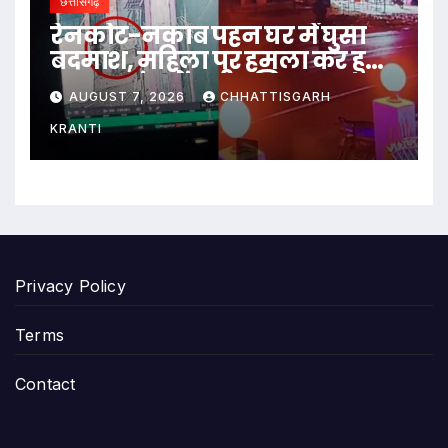
छत्तीसगढ़
रेनकोट-नकाब पहन घर में घुसा
बदमाश, महिला पर हमला कर हुआ
फरार; जांच में जुटी पुलिस…
AUGUST 7, 2026
CHHATTISGARH
KRANTI
Privacy Policy
Terms
Contact