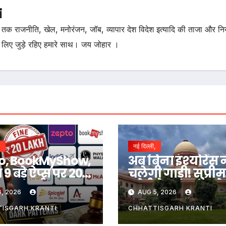
i
तक राजनीति, खेल, मनोरंजन, जॉब, व्यापार देश विदेश इत्यादि की ताजा और न
 लिए जुड़े रहिए हमारे साथ। जय जोहार ।
,
नई दिल्ली,
o, BookMyShow,
अब बिना इंश्योरेंस 
9 बड़े ऐप्स पर 20
चलेगी गाड़ी! सुप्रीम
ा जुर्माना,
कोर्ट ने कहा- काटो
, 2026
AUG 5, 2026
ए क्या है मामला
चालान, पेट्रोल भी 
ISGARH KRANTI
CHHATTISGARH KRANTI