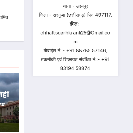
थाना - उदयपुर
जिला - सरगुजा (छत्तीसगढ़) पिन 497117.
ियमित
ईमेल:-
chhattisgarhkranti25@Gmail.co
m
मोबाईल नं.:- +91 88785 57146,
तकनीकी एवं शिकायत संबंधित नं.:- +91
83194 58874
नहीं
 ई-
न दो