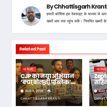
By
Chhattisgarh Krant
हमारी कोशिश इस वेबसाइट के माध्यम से आप 
खबरें आप तक पहुंच सकें। नियमित खबरों के
Related Post
नई दिल्ली,
नई दिल्ली
CJP का नया अभियान
Zept
‘क्या बोलती पब्लिक’
सहित 
अगले महीने से शुरू,
लाख क
AUG 6, 2026
AUG 6
देशभर में Zen G से
जानि
करेगी सीधा संवाद
CHHATTISGARH KRANTI
CHHATT