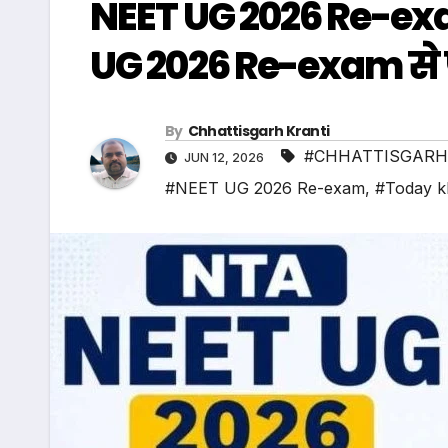
NEET UG 2026 Re-exam
UG 2026 Re-exam से 
By
Chhattisgarh Kranti
#CHHATTISGARH
JUN 12, 2026
#NEET UG 2026 Re-exam
,
#Today k