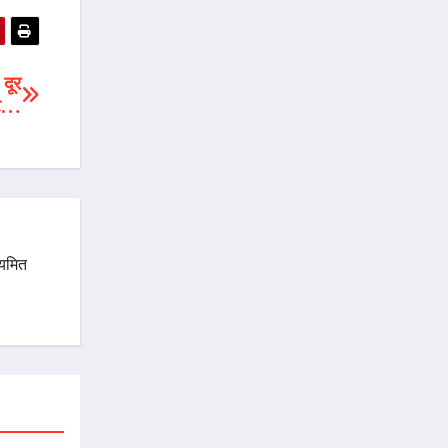
दूर
कट…
ियमित