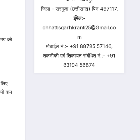
जिला - सरगुजा (छत्तीसगढ़) पिन 497117.
ईमेल:-
chhattisgarhkranti25@Gmail.co
m
 समय को
मोबाईल नं.:- +91 88785 57146,
तकनीकी एवं शिकायत संबंधित नं.:- +91
83194 58874
 लिए
ा भी कम