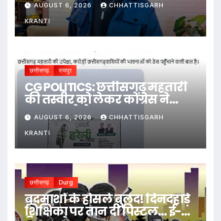
AUGUST 6, 2026
CHHATTISGARH
KRANTI
छत्तीसगढ़
रायपुर
CG POLITICS: छत्तीसगढ़ महतारी
की तस्वीर को लेकर कोंग्रेस ने
सरकार को घेरा
AUGUST 6, 2026
CHHATTISGARH
KRANTI
छत्तीसगढ़
Durg
बदमाशों के हौसले बुलंद! दिनदहाड़े
शिक्षिका पर तान दी पिस्टल… ई-