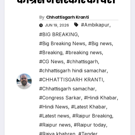
By
Chhattisgarh Kranti
#Ambikapur
,
JUN 19, 2026
#BIG BREAKING
,
#Big Breaking News
,
#Big news
,
#Breaking
,
#breaking news
,
#CG News
,
#chhattisgarh
,
#chhattisgarh hindi samachar
,
#CHHATTISGARH KRANTI
,
#Chhattisgarh samachar
,
#Congress Sarkar
,
#Hindi Khabar
,
#Hindi News
,
#Latest Khabar
,
#Latest news
,
#Raipur Breaking
,
#Raipur news
,
#Raipur today
,
#Rajya khabren
,
#Tender
,