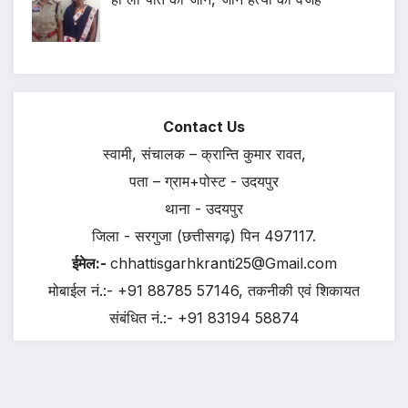
Contact Us
स्वामी, संचालक – क्रान्ति कुमार रावत,
पता – ग्राम+पोस्ट - उदयपुर
थाना - उदयपुर
जिला - सरगुजा (छत्तीसगढ़) पिन 497117.
ईमेल:-
chhattisgarhkranti25@Gmail.com
मोबाईल नं.:- +91 88785 57146, तकनीकी एवं शिकायत
संबंधित नं.:- +91 83194 58874