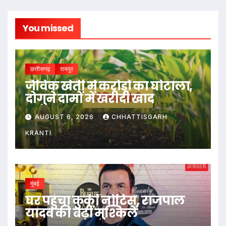
You missed
छत्तीसगढ़
रायपुर
जैविक खेती में करोड़ों का घोटाला,
दोगुने दामों में खरीदी खाद
AUGUST 6, 2026
CHHATTISGARH
KRANTI
मुंबई
घर पहुंचा कुर्की नोटिस, राजपाल
यादव की बढ़ीं मुश्किलें