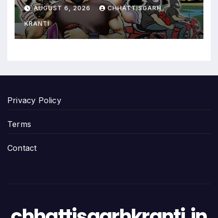
रिक्शा रोककर लूट…
AUGUST 6, 2026
CHHATTISGARH
KRANTI
Privacy Policy
Terms
Contact
chhattisgarhkranti.in