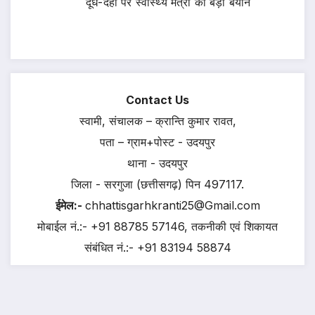
दूध-दही पर स्वास्थ्य मंत्री का बड़ा बयान
Contact Us
स्वामी, संचालक – क्रान्ति कुमार रावत,
पता – ग्राम+पोस्ट - उदयपुर
थाना - उदयपुर
जिला - सरगुजा (छत्तीसगढ़) पिन 497117.
ईमेल:-
chhattisgarhkranti25@Gmail.com
मोबाईल नं.:- +91 88785 57146, तकनीकी एवं शिकायत
संबंधित नं.:- +91 83194 58874