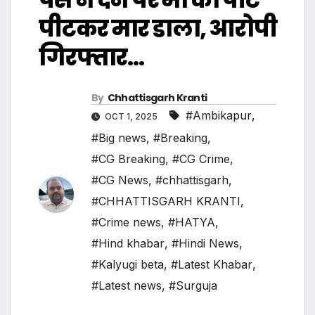
पीटकर मार डाला, आरोपी
गिरफ्तार…
By
Chhattisgarh Kranti
#Ambikapur
,
OCT 1, 2025
#Big news
,
#Breaking
,
#CG Breaking
,
#CG Crime
,
#CG News
,
#chhattisgarh
,
#CHHATTISGARH KRANTI
,
#Crime news
,
#HATYA
,
#Hind khabar
,
#Hindi News
,
#Kalyugi beta
,
#Latest Khabar
,
#Latest news
,
#Surguja