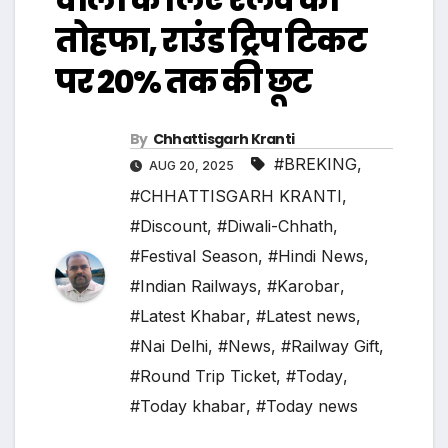
तोहफा, राउंड ट्रिप टिकट
पर 20% तक की छूट
By
Chhattisgarh Kranti
#BREKING
,
AUG 20, 2025
#CHHATTISGARH KRANTI
,
#Discount
,
#Diwali-Chhath
,
#Festival Season
,
#Hindi News
,
#Indian Railways
,
#Karobar
,
#Latest Khabar
,
#Latest news
,
#Nai Delhi
,
#News
,
#Railway Gift
,
#Round Trip Ticket
,
#Today
,
#Today khabar
,
#Today news