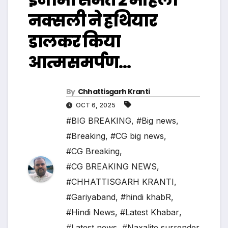
नक्सली ने हथियार
डालकर किया
आत्मसमर्पण…
By
Chhattisgarh Kranti
OCT 6, 2025
#BIG BREAKING
,
#Big news
,
#Breaking
,
#CG big news
,
#CG Breaking
,
#CG BREAKING NEWS
,
#CHHATTISGARH KRANTI
,
#Gariyaband
,
#hindi khabR
,
#Hindi News
,
#Latest Khabar
,
#Latest news
,
#Naxalite surrender