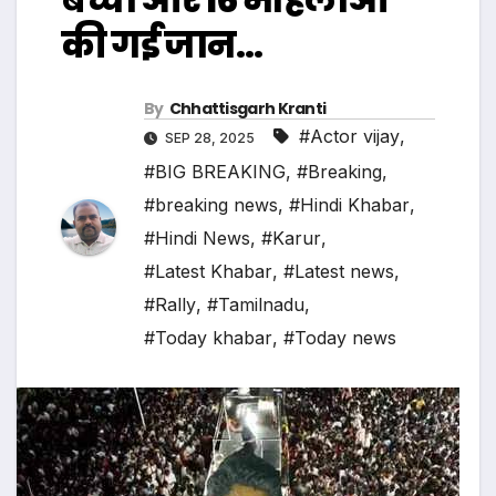
की गई जान…
By
Chhattisgarh Kranti
#Actor vijay
,
SEP 28, 2025
#BIG BREAKING
,
#Breaking
,
#breaking news
,
#Hindi Khabar
,
#Hindi News
,
#Karur
,
#Latest Khabar
,
#Latest news
,
#Rally
,
#Tamilnadu
,
#Today khabar
,
#Today news