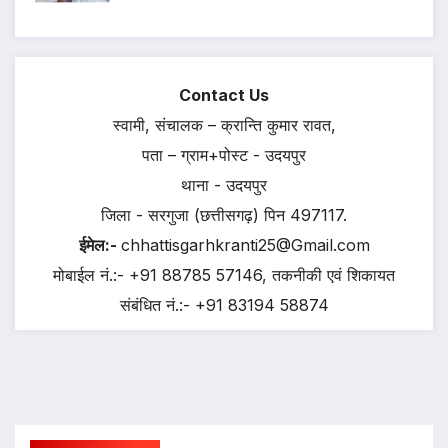
Contact Us
स्वामी, संचालक – क्रान्ति कुमार रावत,
पता – ग्राम+पोस्ट - उदयपुर
थाना - उदयपुर
जिला - सरगुजा (छत्तीसगढ़) पिन 497117.
ईमेल:-
chhattisgarhkranti25@Gmail.com
मोबाईल नं.:- +91 88785 57146, तकनीकी एवं शिकायत
संबंधित नं.:- +91 83194 58874