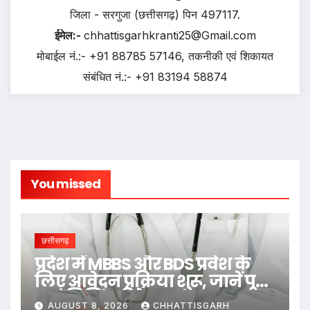
जिला - सरगुजा (छत्तीसगढ़) पिन 497117.
ईमेल:-
chhattisgarhkranti25@Gmail.com
मोबाईल नं.:- +91 88785 57146, तकनीकी एवं शिकायत
संबंधित नं.:- +91 83194 58874
You missed
छत्तीसगढ़
प्रदेश में MBBS और BDS प्रवेश के
लिए आवेदन प्रक्रिया शुरू, जानें पूरी
काउंसिलिंग डिटेल…
AUGUST 8, 2026
CHHATTISGARH