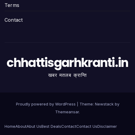
Terms
Contact
chhattisgarhkranti.in
खबर मतलब क्रान्ति
Proudly powered by WordPress
|
Theme:
Newstack
by
Themeansar
.
Home
About
Abut Us
Best Deals
Contact
Contact Us
Disclaimer