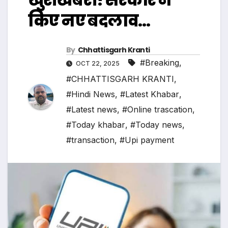
किए नए बदलाव…
By
Chhattisgarh Kranti
#Breaking
,
OCT 22, 2025
#CHHATTISGARH KRANTI
,
#Hindi News
,
#Latest Khabar
,
#Latest news
,
#Online trascation
,
#Today khabar
,
#Today news
,
#transaction
,
#Upi payment