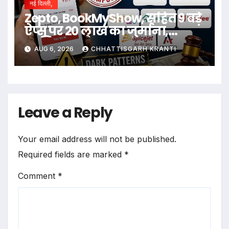
नई दिल्ली,
Zepto, BookMyShow, सहित 9 बड़े
ऐप्स पर 20 लाख का जुर्माना,
जानिए क्या है मामला
AUG 6, 2026
CHHATTISGARH KRANTI
Leave a Reply
Your email address will not be published.
Required fields are marked
*
Comment
*